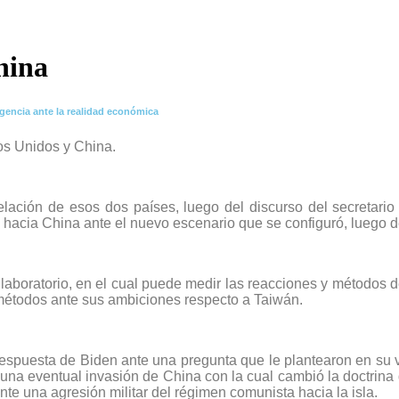
hina
ligencia ante la realidad económica
dos Unidos y China.
elación de esos dos países, luego del discurso del secretari
ís hacia China ante el nuevo escenario que se configuró, luego d
laboratorio, en el cual puede medir las reacciones y métodos 
r métodos ante sus ambiciones respecto a Taiwán.
spuesta de Biden ante una pregunta que le plantearon en su vi
e una eventual invasión de China con la cual cambió la doctrina
te una agresión militar del régimen comunista hacia la isla.