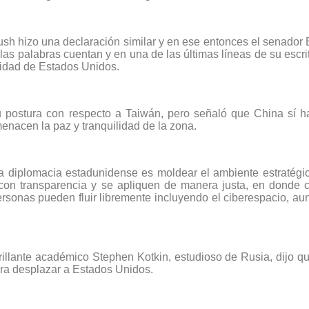
 hizo una declaración similar y en ese entonces el senador Bi
 las palabras cuentan y en una de las últimas líneas de su escr
ilidad de Estados Unidos.
u postura con respecto a Taiwán, pero señaló que China sí 
enacen la paz y tranquilidad de la zona.
e la diplomacia estadunidense es moldear el ambiente estraté
n con transparencia y se apliquen de manera justa, en donde
ersonas pueden fluir libremente incluyendo el ciberespacio, au
rillante académico Stephen Kotkin, estudioso de Rusia, dijo q
ara desplazar a Estados Unidos.