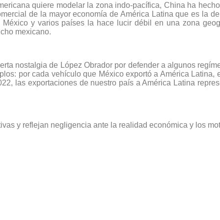
n Americana quiere modelar la zona indo-pacífica, China ha hec
comercial de la mayor economía de América Latina que es la de
 México y varios países la hace lucir débil en una zona geo
richo mexicano.
ierta nostalgia de López Obrador por defender a algunos regíme
plos: por cada vehículo que México exportó a América Latina, 
22, las exportaciones de nuestro país a América Latina repres
ctivas y reflejan negligencia ante la realidad económica y los 