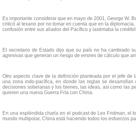
Es importante considerar que en mayo de 2001, George W. Bush
criticó al texano por no tomar en cuenta que en la diplomacia,
confusión entre sus aliados del Pacífico y lastimaba la credib
El secretario de Estado dijo que su país no ha cambiado s
agresivas que generan un riesgo de errores de cálculo que am
Otro aspecto clave de la definición planteada por el jefe d
una zona indo-pacífica, en donde las reglas se desarrolla
decisiones soberanas y los bienes, las ideas, así como las p
quieren una nueva Guerra Fría con China.
En una espléndida charla en el podcast de Lex Fridman, el b
mundo multipolar, China está haciendo todos los esfuerzos p