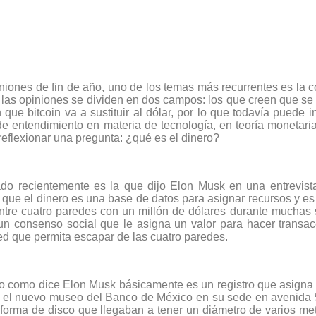
uniones de fin de año, uno de los temas más recurrentes es la c
y las opiniones se dividen en dos campos: los que creen que se 
 que bitcoin va a sustituir al dólar, por lo que todavía puede 
de entendimiento en materia de tecnología, en teoría monetar
 reflexionar una pregunta: ¿qué es el dinero?
do recientemente es la que dijo Elon Musk en una entrevist
e el dinero es una base de datos para asignar recursos y es 
a entre cuatro paredes con un millón de dólares durante muchas
un consenso social que le asigna un valor para hacer transac
ed que permita escapar de las cuatro paredes.
o como dice Elon Musk básicamente es un registro que asigna u
 En el nuevo museo del Banco de México en su sede en avenida
n forma de disco que llegaban a tener un diámetro de varios m