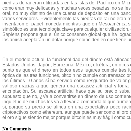
piedras de rai eran utilizadas en las islas del Pacífico en Mi
como eran muy delicadas y muchas veces pesadas, no se les 
oral, no muy distinto de una cuenta de depósito en una banc
varios servidores. Evidentemente las piedras de rai no eran m
inventaron el papel moneda mientras que en Mesoamérica se
simbólico es una tecnología clave para cualquier civilización
Sapiens propone que el único consenso global que ha logrado
los amish aceptarán un dólar porque coinciden en que tiene un
En el modelo actual, la funcionalidad del dinero está afinca
Estados Unidos, Japón, Eurozona, México, etcétera, en otros 
punto es que el dinero en todos esos lugares cumple tres fu
óptica de las tres funciones, bitcoin no cumple con transacc
los últimos 10 años sí ha servido como resguardo de valor gr
valioso gracias a que genera una escasez artificial y logra
encriptación. Su escasez artificial hace que su precio suba
supuesto que no, ¿Va a convertirse en dinero de uso corrien
inquietud de muchos les va a llevar a comprarla lo que aumen
sí, porque su precio se afinca en una expectativa poco raci
criptoactivos como ethereum, aunque puede ser como el oro q
el oro sigue siendo mejor porque bitcoin es muy frágil como cu
No Comments