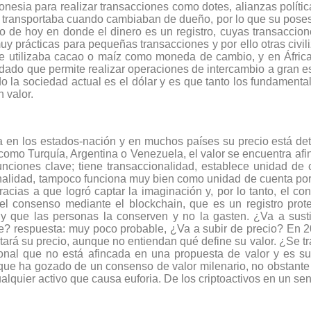
cronesia para realizar transacciones como dotes, alianzas políti
transportaba cuando cambiaban de dueño, por lo que su posesi
o de hoy en donde el dinero es un registro, cuyas transaccio
uy prácticas para pequeñas transacciones y por ello otras civi
 utilizaba cacao o maíz como moneda de cambio, y en África 
, dado que permite realizar operaciones de intercambio a gran e
 la sociedad actual es el dólar y es que tanto los fundamenta
 valor.
da en los estados-nación y en muchos países su precio está de
como Turquía, Argentina o Venezuela, el valor se encuentra afin
nciones clave; tiene transaccionalidad, establece unidad de 
ionalidad, tampoco funciona muy bien como unidad de cuenta porq
acias a que logró captar la imaginación y, por lo tanto, el co
 el consenso mediante el blockchain, que es un registro prot
 y que las personas la conserven y no la gasten. ¿Va a susti
te? respuesta: muy poco probable, ¿Va a subir de precio? En 
tará su precio, aunque no entiendan qué define su valor. ¿Se 
onal que no está afincada en una propuesta de valor y es sus
ue ha gozado de un consenso de valor milenario, no obstante 
alquier activo que causa euforia. De los criptoactivos en un sen