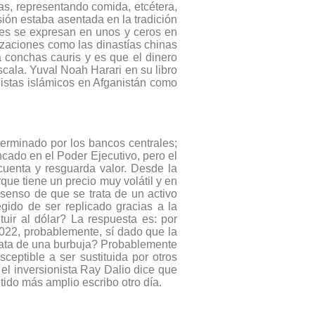
cas, representando comida, etcétera,
ón estaba asentada en la tradición
nes se expresan en unos y ceros en
lizaciones como las dinastías chinas
conchas cauris y es que el dinero
scala. Yuval Noah Harari en su libro
listas islámicos en Afganistán como
terminado por los bancos centrales;
cado en el Poder Ejecutivo, pero el
cuenta y resguarda valor. Desde la
ue tiene un precio muy volátil y en
nsenso de que se trata de un activo
egido de ser replicado gracias a la
tuir al dólar? La respuesta es: por
2022, probablemente, sí dado que la
trata de una burbuja? Probablemente
ceptible a ser sustituida por otros
el inversionista Ray Dalio dice que
tido más amplio escribo otro día.