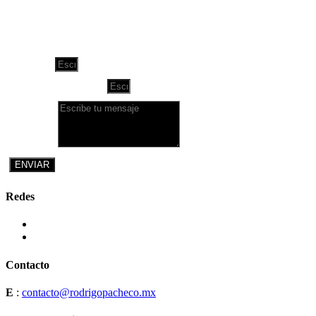
O envía un mensaje:
Nombre:
Correo electrónico:
Mensaje:
ENVIAR
Redes
Contacto
E
:
contacto@rodrigopacheco.mx