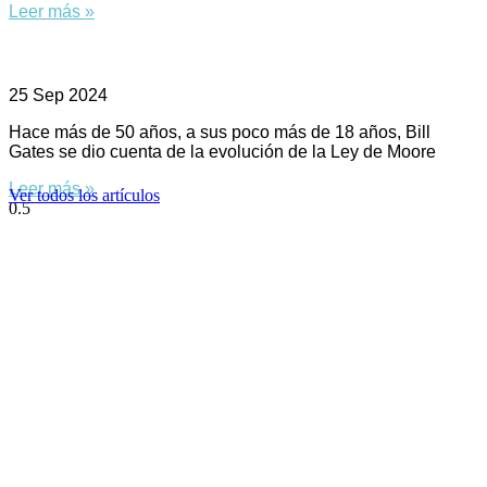
Leer más »
Redmond, el hambre de IA de Microsoft
25 Sep 2024
Hace más de 50 años, a sus poco más de 18 años, Bill
Gates se dio cuenta de la evolución de la Ley de Moore
Leer más »
Ver todos los artículos