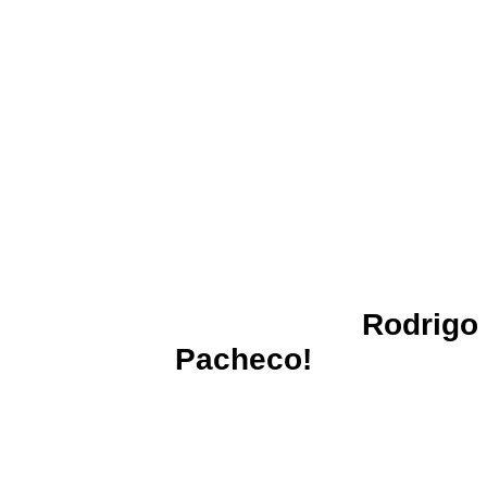
¡Escucha el Podcast de
Rodrigo
Pacheco!
Los podcast son de 2019, lo de hoy es escuchar el
Rodcast, con Rodrigo Pacheco.