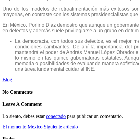
Uno de los modelos de retroalimentación más exitosos son
mayorías, en contraste con los sistemas presidencialistas que t
En México, Porfirio Díaz demostró que aunque un gobernante p
en defectos y además suele privilegiarse a un grupo en detrim
La democracia, con todos sus defectos, es el mejor m
condiciones cambiantes. De ahí la importancia del p
mantendrá el poder de Andrés Manuel López Obrador en l
lo mismo en las quince gubernaturas estatales. Aunqu
memoria o posibilidades de evaluar de manera sofistic
una tarea fundamental cuidar al INE.
Blog
No Comments
Leave A Comment
Lo siento, debes estar
conectado
para publicar un comentario.
El momento México
Siguiente artículo
Redes