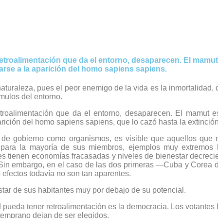
etroalimentación que da el entorno, desaparecen. El mamu
rse a la aparición del homo sapiens sapiens.
uraleza, pues el peor enemigo de la vida es la inmortalidad, d
mulos del entorno.
etroalimentación que da el entorno, desaparecen. El mamut
ición del homo sapiens sapiens, que lo cazó hasta la extinción
e gobierno como organismos, es visible que aquellos que no
para la mayoría de sus miembros, ejemplos muy extremos l
ses tienen economías fracasadas y niveles de bienestar decre
 Sin embargo, en el caso de las dos primeras —Cuba y Corea 
 efectos todavía no son tan aparentes.
tar de sus habitantes muy por debajo de su potencial.
pueda tener retroalimentación es la democracia. Los votantes le
 temprano dejan de ser elegidos.