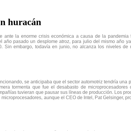
un huracán
 ante la enorme crisis económica a causa de la pandemia f
 del año pasado un desplome atroz, para julio del mismo año 
20. Sin embargo, todavía en junio, no alcanza los niveles d
cionando, se anticipaba que el sector automotriz tendría una 
rimera tormenta que fue el desabasto de microprocesadore
mpañías tuvieran que pausar sus líneas de producción. Los pro
microprocesadores, aunque el CEO de Intel, Pat Gelsinger, pr