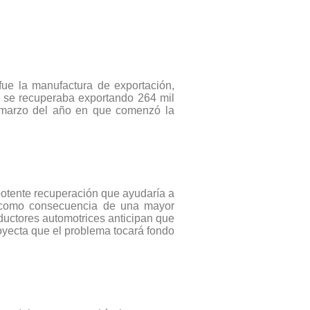
ue la manufactura de exportación,
ya se recuperaba exportando 264 mil
e marzo del año en que comenzó la
potente recuperación que ayudaría a
s como consecuencia de una mayor
ductores automotrices anticipan que
oyecta que el problema tocará fondo