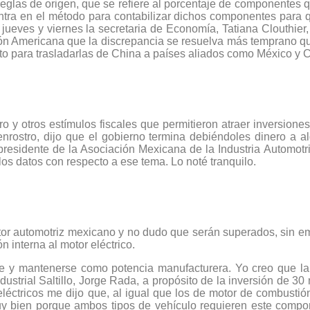
eglas de origen, que se refiere al porcentaje de componentes 
entra en el método para contabilizar dichos componentes para
jueves y viernes la secretaria de Economía, Tatiana Clouthier, 
ón Americana que la discrepancia se resuelva más temprano que
sto para trasladarlas de China a países aliados como México y 
ro y otros estímulos fiscales que permitieron atraer inversione
enrostro, dijo que el gobierno termina debiéndoles dinero a a
presidente de la Asociación Mexicana de la Industria Automot
los datos con respecto a ese tema. Lo noté tranquilo.
ctor automotriz mexicano y no dudo que serán superados, sin 
 interna al motor eléctrico.
se y mantenerse como potencia manufacturera. Yo creo que la 
ustrial Saltillo, Jorge Rada, a propósito de la inversión de 30
eléctricos me dijo que, al igual que los de motor de combustión
y bien porque ambos tipos de vehículo requieren este compo