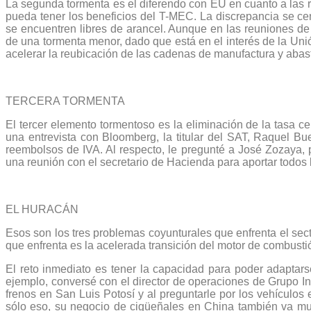
La segunda tormenta es el diferendo con EU en cuanto a las r
pueda tener los beneficios del T-MEC. La discrepancia se c
se encuentren libres de arancel. Aunque en las reuniones de 
de una tormenta menor, dado que está en el interés de la Uni
acelerar la reubicación de las cadenas de manufactura y aba
TERCERA TORMENTA
El tercer elemento tormentoso es la eliminación de la tasa ce
una entrevista con Bloomberg, la titular del SAT, Raquel Bu
reembolsos de IVA. Al respecto, le pregunté a José Zozaya, 
una reunión con el secretario de Hacienda para aportar todos 
EL HURACÁN
Esos son los tres problemas coyunturales que enfrenta el se
que enfrenta es la acelerada transición del motor de combustión
El reto inmediato es tener la capacidad para poder adaptar
ejemplo, conversé con el director de operaciones de Grupo Ind
frenos en San Luis Potosí y al preguntarle por los vehículos 
sólo eso, su negocio de cigüeñales en China también va mu