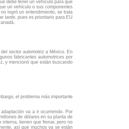
que debe tener un vehículo para que
 que un vehículo o sus componentes
no logró un entendimiento, se trata
 tarde, pues es prioritario para EU
Canadá.
s del sector automotriz a México. En
lgunos fabricantes automotrices por
riz, y mencionó que están buscando
embargo, el problema más importante
adaptación va a ir ocurriendo. Por
 millones de dólares en su planta de
 interna, tienen que frenar, pero no
nente, así que muchos ya se están