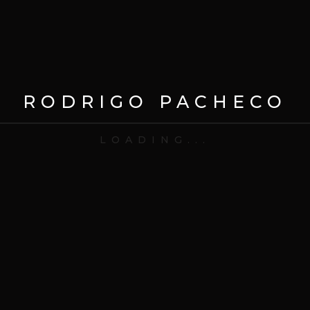
LEER MÁS
RODRIGO PACHECO
LOADING...
REDES
CONTACTO
E
:
contacto@rodrigopacheco.mx